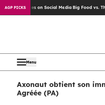
cal Messages on Social Media
Big Food vs. The Pe
AGP PICKS
Menu
Axonaut obtient son imm
Agréée (PA)