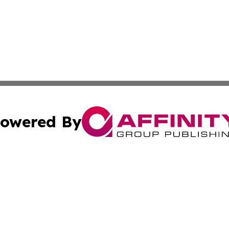
owered By
ubmit Press Release
Terms & Conditions
Copyright/DMCA
ba Affinity Group Publishing & Sci-Tech Northern Mariana 
Cookie Settings / Your Privacy Choices