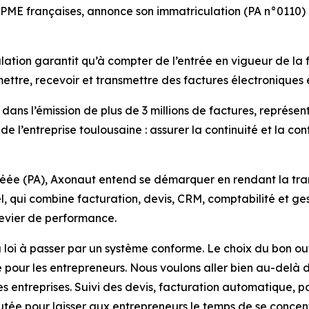
t PME françaises, annonce son immatriculation (PA n°0110)
ulation garantit qu’à compter de l’entrée en vigueur de la
ttre, recevoir et transmettre des factures électroniques 
ans l’émission de plus de 3 millions de factures, représent
de l’entreprise toulousaine : assurer la continuité et la con
éée (PA), Axonaut entend se démarquer en rendant la trans
ciel, qui combine facturation, devis, CRM, comptabilité et 
levier de performance.
la loi à passer par un système conforme. Le
choix du bon ou
pour les entrepreneurs. Nous voulons aller bien au-delà 
s entreprises. Suivi des devis, facturation automatique, po
utée pour laisser aux
entrepreneurs le temps de se concent