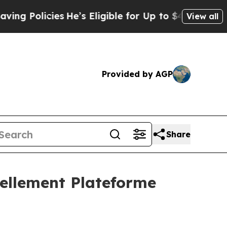
 Policies
He’s Eligible for Up to $480,000 After
View all
Provided by AGP
Share
iellement Plateforme