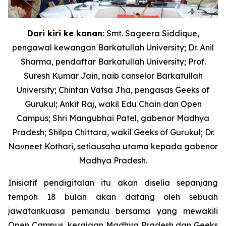
Dari kiri ke kanan:
Smt. Sageera Siddique,
pengawal kewangan Barkatullah University; Dr. Anil
Sharma, pendaftar Barkatullah University; Prof.
Suresh Kumar Jain, naib canselor Barkatullah
University; Chintan Vatsa Jha, pengasas Geeks of
Gurukul; Ankit Raj, wakil Edu Chain dan Open
Campus; Shri Mangubhai Patel, gabenor Madhya
Pradesh; Shilpa Chittara, wakil Geeks of Gurukul; Dr.
Navneet Kothari, setiausaha utama kepada gabenor
Madhya Pradesh.
Inisiatif pendigitalan itu akan diselia sepanjang
tempoh 18 bulan akan datang oleh sebuah
jawatankuasa pemandu bersama yang mewakili
Open Campus, kerajaan Madhya Pradesh dan Geeks